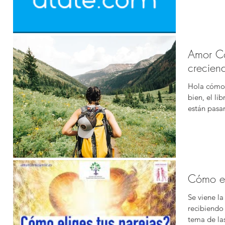
Amor Co
crecien
Hola cómo 
bien, el li
están pasan
Cómo el
Se viene l
recibiendo
tema de la