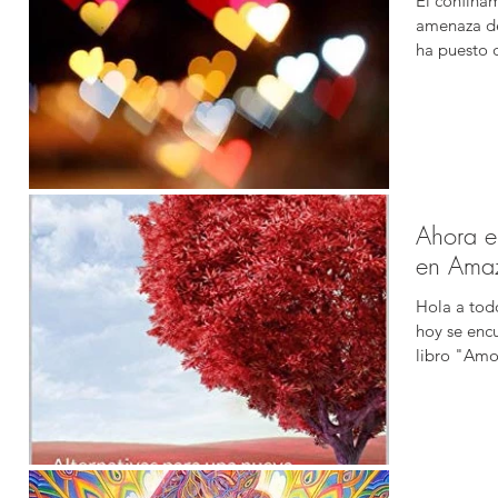
El confina
amenaza de
ha puesto d
Ahora e
en Ama
Hola a tod
hoy se enc
libro "Amor