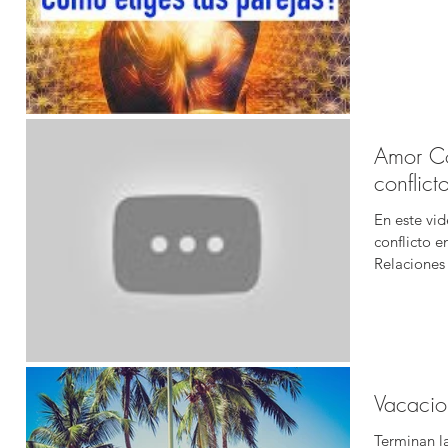
Amor Co
conflict
En este vi
conflicto e
Relaciones 
Vacacio
Terminan la