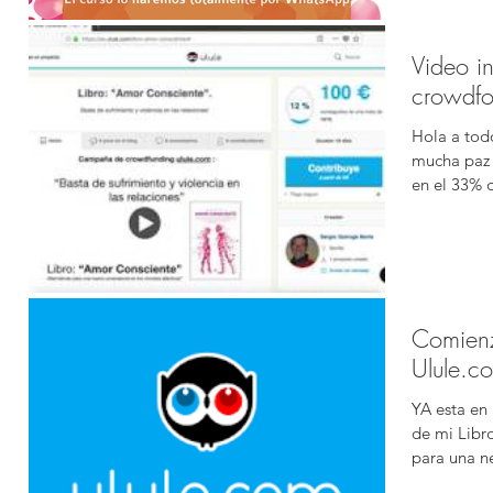
Video in
crowdfo
Hola a tod
mucha paz 
en el 33% d
Comienz
Ulule.c
YA esta en
de mi Libr
para una ne