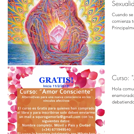
Sexuali
Cuando se 
comienza t
Principalme
Curso: "
Hola comun
enamorados
debatiendo
Consciente,